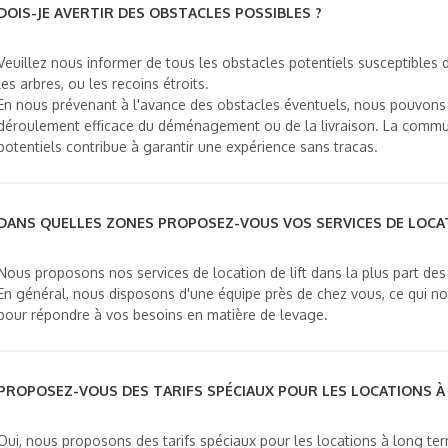
DOIS-JE AVERTIR DES OBSTACLES POSSIBLES ?
Veuillez nous informer de tous les obstacles potentiels susceptibles de 
les arbres, ou les recoins étroits.
En nous prévenant à l'avance des obstacles éventuels, nous pouvons mie
déroulement efficace du déménagement ou de la livraison. La communi
potentiels contribue à garantir une expérience sans tracas.
DANS QUELLES ZONES PROPOSEZ-VOUS VOS SERVICES DE LOCAT
Nous proposons nos services de location de lift dans la plus part des
En général, nous disposons d'une équipe près de chez vous, ce qui nou
pour répondre à vos besoins en matière de levage.
PROPOSEZ-VOUS DES TARIFS SPÉCIAUX POUR LES LOCATIONS À
Oui, nous proposons des tarifs spéciaux pour les locations à long term