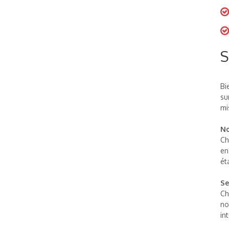
S
Bi
su
mi
No
Ch
en
ét
Se
Ch
no
in