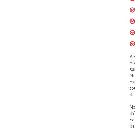
À 
no
sa
No
ex
to
dé
No
d'
co
be