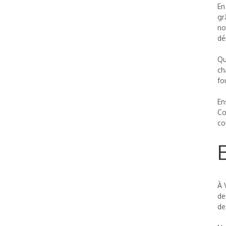
En
gr
no
dé
Qu
ch
fo
En
Co
co
À 
de
de